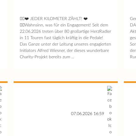
🚴‍♂️❤️ JEDER KILOMETER ZÄHLT! ❤️
Gem
🚴‍♀️Wahnsinn, was für ein Engagement! Seit dem
DAN
22.06.2026 treten über 80 großartige HerzRadler
Akt
in 11 Touren fast täglich kräftig in die Pedale!
ges
Das Ganze unter der Leitung unseres engagierten
Son
Initiators Alfred Wiesner, der dieses wunderbare
den
Charity-Projekt bereits zum ...
Run
07.06.2026 16:59