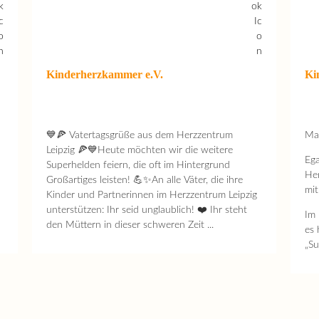
Kinderherzkammer e.V.
Ki
💙🍕 Vatertagsgrüße aus dem Herzzentrum
Ma
Leipzig 🍕💙Heute möchten wir die weitere
Ega
Superhelden feiern, die oft im Hintergrund
Her
Großartiges leisten! 💪✨An alle Väter, die ihre
mit
Kinder und Partnerinnen im Herzzentrum Leipzig
unterstützen: Ihr seid unglaublich! ❤️ Ihr steht
Im 
den Müttern in dieser schweren Zeit ...
es 
„Su