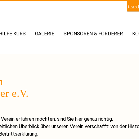
card_giftcard
.HILFE KURS
GALERIE
SPONSOREN & FÖRDERER
KO
n
r e.V.
erein erfahren möchten, sind Sie hier genau richtig.
heitlichen Überblick über unseren Verein verschafft: von der His
eitrittserklärung.