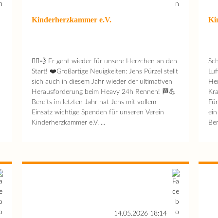
Kinderherzkammer e.V.
Ki
🚴‍♂️💨 Er geht wieder für unsere Herzchen an den
Sch
Start! ❤️Großartige Neuigkeiten: Jens Pürzel stellt
Luf
sich auch in diesem Jahr wieder der ultimativen
Her
Herausforderung beim Heavy 24h Rennen! 🏁💪
Kra
Bereits im letzten Jahr hat Jens mit vollem
Für
Einsatz wichtige Spenden für unseren Verein
ein
Kinderherzkammer e.V. ...
Ber
14.05.2026 18:14